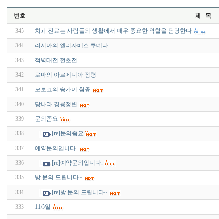
번호
제 목
345
치과 진료는 사람들의 생활에서 매우 중요한 역할을 담당한다
344
러시아의 옐리자베스 쿠데타
343
적벽대전 전초전
342
로마의 아르메니아 점령
341
모로코의 송가이 침공
340
당나라 경룡정변
339
문의좀요
338
[re]문의좀요
337
예약문의입니다.
336
[re]예약문의입니다.
335
방 문의 드립니다~
334
[re]방 문의 드립니다~
333
11/5일