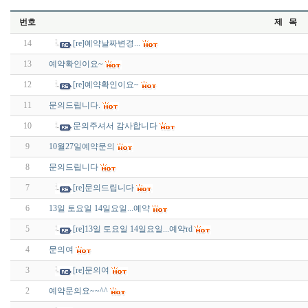
번호
제 목
14
[re]예약날짜변경...
13
예약확인이요~
12
[re]예약확인이요~
11
문의드립니다.
10
문의주셔서 감사합니다
9
10월27일예약문의
8
문의드립니다
7
[re]문의드립니다
6
13일 토요일 14일요일...예약
5
[re]13일 토요일 14일요일...예약rd
4
문의여
3
[re]문의여
2
예약문의요~~^^