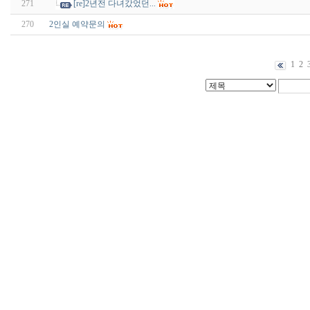
271
[re]2년전 다녀갔었던...
270
2인실 예약문의
1
2