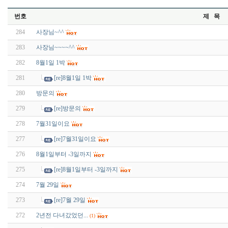
번호
제 목
284
사장님~^^
283
사장님~~~~^^
282
8월1일 1박
281
[re]8월1일 1박
280
방문의
279
[re]방문의
278
7월31일이요
277
[re]7월31일이요
276
8월1일부터 -3일까지
275
[re]8월1일부터 -3일까지
274
7월 29일
273
[re]7월 29일
272
2년전 다녀갔었던...
(1)