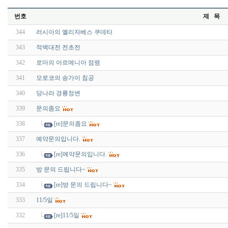
번호
제 목
344
러시아의 옐리자베스 쿠데타
343
적벽대전 전초전
342
로마의 아르메니아 점령
341
모로코의 송가이 침공
340
당나라 경룡정변
339
문의좀요
338
[re]문의좀요
337
예약문의입니다.
336
[re]예약문의입니다.
335
방 문의 드립니다~
334
[re]방 문의 드립니다~
333
11/5일
332
[re]11/5일