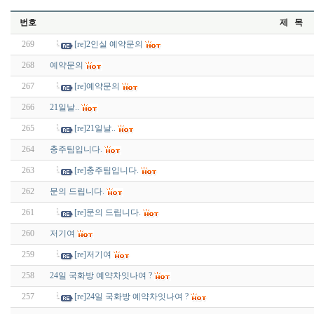
번호
제 목
269
[re]2인실 예약문의
268
예약문의
267
[re]예약문의
266
21일날..
265
[re]21일날..
264
충주팀입니다.
263
[re]충주팀입니다.
262
문의 드립니다.
261
[re]문의 드립니다.
260
저기여
259
[re]저기여
258
24일 국화방 예약차잇나여 ?
257
[re]24일 국화방 예약차잇나여 ?