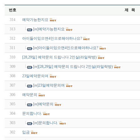
번호
제 목
314
예약가능한지요
313
[re]예약가능한지요
312
아이들이있으면4인으로해야하나요?
311
[re]아이들이있으면4인으로해야하나요?
310
[28,29일] 예약문의 드립니다 2인실(라일락방)
309
[re][28,29일] 예약문의 드립니다 2인실(라일락방)
308
23일예약문의여
307
[re]23일예약문의여
306
예약문의
305
[re]예약문의
304
문의합니다.
303
[re]문의합니다.
302
입금