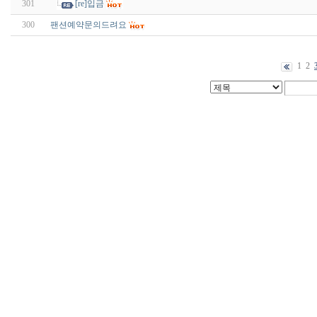
301
[re]입금
300
팬션예약문의드려요
1
2