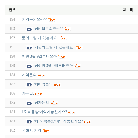
번호
제 목
194
예약문의요~ ^^
193
[re]예약문의요~ ^^
192
문의드릴 게 있는데요~
191
[re]문의드릴 게 있는데요~
190
이번 3월 9일부터요^^
189
[re]이번 3월 9일부터요^^
188
예약문의
187
[re]예약문의
186
가는길.
185
[re]가는길.
184
1/7 복층방 예약가능한가요?
183
[re]1/7 복층방 예약가능한가요?
182
국화방 예약