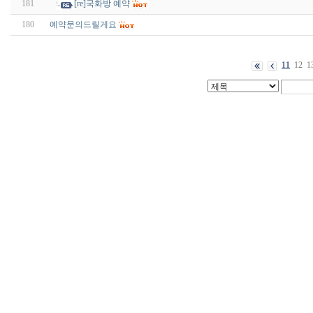
181
[re]국화방 예약
180
예약문의드릴게요
11
12
1