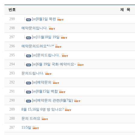
번호
제 목
299
[re]8월1일 목련
298
예약문의입니다.
297
[re]11월18일 19일
296
예약문의드려요*^^*
295
[re]문의드립니다..
294
[re]6월 19일 국화 예약이요~
293
문의드립니다.
292
[re]예약문의
291
[re]8월15일 백합
290
[re]예약문의 관련(8월7일)
289
8월 15,16일 6명 방 있나요?
288
문의 드려요
287
11/5일