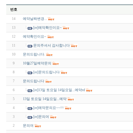
번호
14
예약날짜변경...
13
[re]예약확인이요~
12
예약확인이요~
11
문의주셔서 감사합니다
10
문의드립니다.
9
10월27일예약문의
8
[re]문의드립니다
7
문의드립니다
6
[re]13일 토요일 14일요일...예약rd
5
13일 토요일 14일요일...예약
4
[re]예약문의요~~^^
3
[re]문의여
2
문의여