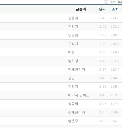
Total 344
글쓴이
날짜
조회
장윤미
12-10
21359
관리자
12-02
20310
안용철
12-02
21093
관리자
11-26
21536
박찬
11-25
22494
임하정
10-19
20417
전체관리자
10-17
21247
궁금
10-16
21466
관리자
10-16
20654
예약자)김화영
10-10
20708
성종열
10-08
19744
전체관리자
10-05
20602
엄춘주
10-05
21525