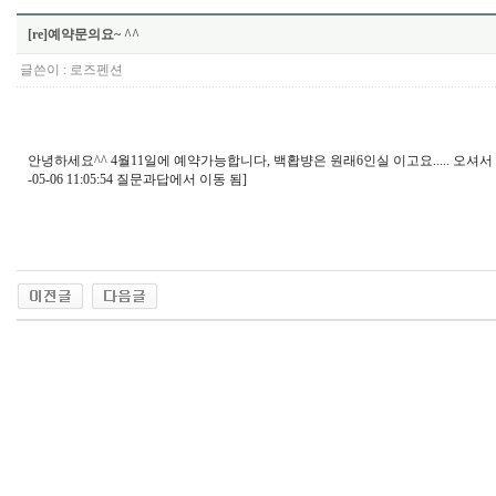
[re]예약문의요~ ^^
글쓴이 :
로즈펜션
안녕하세요^^ 4월11일에 예약가능합니다, 백홥뱡은 원래6인실 이고요..... 오셔서
-05-06 11:05:54 질문과답에서 이동 됨]