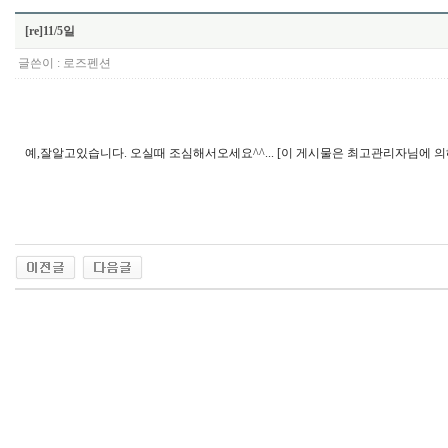
[re]11/5일
글쓴이 :
로즈펜션
예,잘알고있습니다. 오실때 조심해서오세요^^... [이 게시물은 최고관리자님에 의해 202