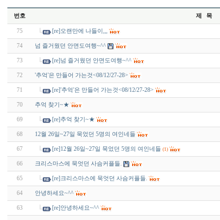
번호
제 목
75
[re]오랜만에 나들이,,,
74
넘 즐거웠던 안면도여행~^^
73
[re]넘 즐거웠던 안면도여행~^^
72
'추억'은 만들어 가는것<08/12/27-28>
71
[re]'추억'은 만들어 가는것<08/12/27-28>
70
추억 찾기~★
69
[re]추억 찾기~★
68
12월 26일~27일 묵었던 5명의 여인네들
67
[re]12월 26일~27일 묵었던 5명의 여인네들
(1)
66
크리스마스에 묵엇던 사슴커플들.
65
[re]크리스마스에 묵엇던 사슴커플들.
64
안녕하세요~^^
63
[re]안녕하세요~^^