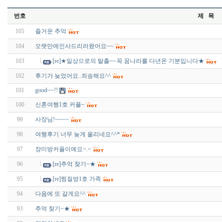
번호
제 목
105
즐거운 추억
104
오랫만에인사드리러왔어요~~
103
[re]★일상으로의 탈출~~꼭 꿈나라를 다년온 기분입니다★
102
후기가 늦었어요..죄송해요^^
101
good~~!!
100
신혼여행1호 커플~
99
사장님!~~~~
98
여행후기 너무 늦게 올리네요^^*
97
장미방커플이예요>.<
96
[re]추억 찾기~★
95
[re]찜질방1호 가족
94
다음에 또 갈게요^^
93
추억 찾기~★