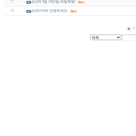
77
[re]10.3일 1박2일 라일락방~
76
[re]아저씨 안녕하세요..
1