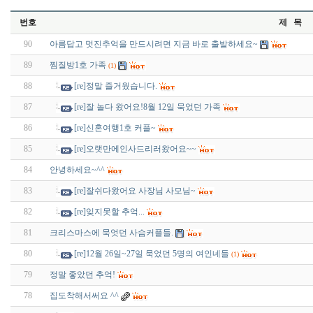
번호
제 목
90
아름답고 멋진추억을 만드시려면 지금 바로 출발하세요~
89
찜질방1호 가족
(1)
88
[re]정말 즐거웠습니다.
87
[re]잘 놀다 왔어요!8월 12일 묵었던 가족
86
[re]신혼여행1호 커플~
85
[re]오랫만에인사드리러왔어요~~
84
안녕하세요~^^
83
[re]잘쉬다왔어요 사장님 사모님~
82
[re]잊지못할 추억...
81
크리스마스에 묵엇던 사슴커플들.
80
[re]12월 26일~27일 묵었던 5명의 여인네들
(1)
79
정말 좋았던 추억!
78
집도착해서써요 ^^