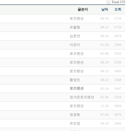
Total 135
글쓴이
날짜
조회
로즈펜션
06-16
5734
유월형
08-22
5729
김준연
06-24
5679
이은미
01-04
5586
로즈펜션
01-06
5542
로즈펜션
08-24
5536
로즈펜션
04-23
5485
황정민
08-22
5468
로즈펜션
05-14
5447
정겨운로즈펜션
01-06
5210
로즈펜션
12-20
5084
정경화
07-03
4970
유진영
04-23
1845