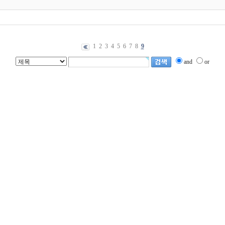
1
2
3
4
5
6
7
8
9
and
or