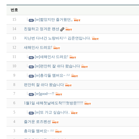
번호
15
[re]짧았지만 즐거웠던,,
14
친절하고 정겨운 팬션
13
지난번 다녀간 노랑바지^^ 김준연입니다.
12
새해인사 드려요!
11
[re]새해인사 드려요!
10
[re]편안히 잘 쉬다 왔습니다
9
[re]총각들 멤버요~ ^^
8
편안히 잘 쉬다 왔습니다
7
[re]good~~!!
6
1월1일 새해첫날에도착!!!첫방문!!!!!
5
[re]또 가고 싶습니다..
4
즐거운 로즈펜션
3
총각들 멤버요~ ^^