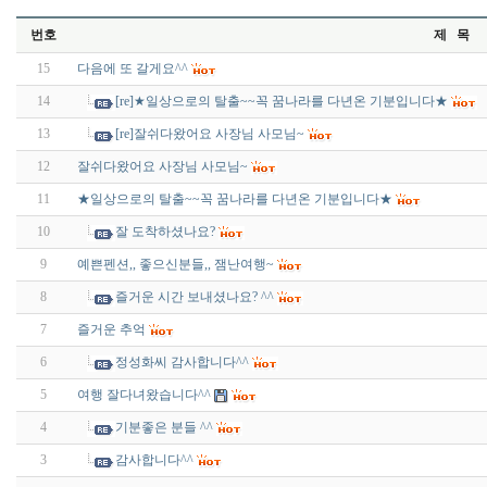
번호
제 목
15
다음에 또 갈게요^^
14
[re]★일상으로의 탈출~~꼭 꿈나라를 다년온 기분입니다★
13
[re]잘쉬다왔어요 사장님 사모님~
12
잘쉬다왔어요 사장님 사모님~
11
★일상으로의 탈출~~꼭 꿈나라를 다년온 기분입니다★
10
잘 도착하셨나요?
9
예쁜펜션,, 좋으신분들,, 잼난여행~
8
즐거운 시간 보내셨나요? ^^
7
즐거운 추억
6
정성화씨 감사합니다^^
5
여행 잘다녀왔습니다^^
4
기분좋은 분들 ^^
3
감사합니다^^