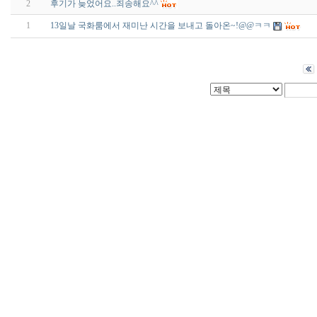
2
후기가 늦었어요..죄송해요^^
1
13일날 국화룸에서 재미난 시간을 보내고 돌아온~!@@ㅋㅋ