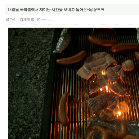
13일날 국화룸에서 재미난 시간을 보내고 돌아온~!@@ㅋㅋ
글쓴이 :
김세영입니다~~!…