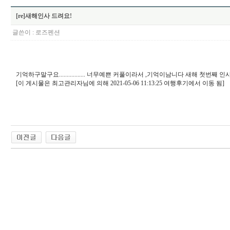
[re]새해인사 드려요!
글쓴이 :
로즈펜션
기억하구말구요................. 너무예쁜 커풀이라서 ,기억이남니다 새
[이 게시물은 최고관리자님에 의해 2021-05-06 11:13:25 여행후기에서 이동 됨]