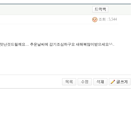
조회 : 5,544
면 맛난것드릴께요.... 추운날씨에 감기조심하구요 새해복많이받으세요^^..