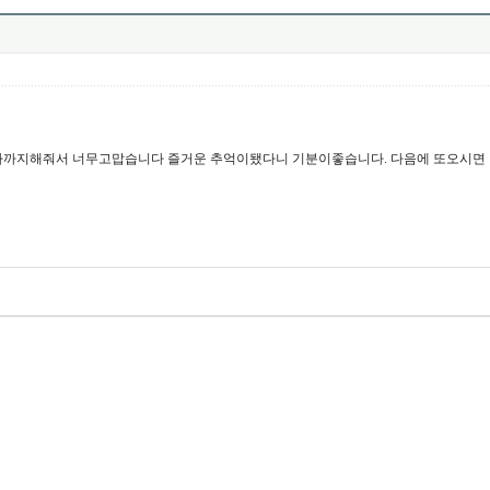
해 첫번째 인사까지해줘서 너무고맙습니다 즐거운 추억이됐다니 기분이좋습니다. 다음에 또오시