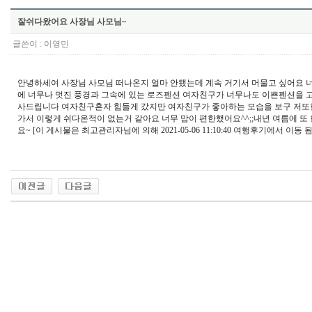
잘쉬다왔어요 사장님 사모님~
글쓴이 :
이영민
안녕하세여 사장님 사모님 떠나온지 얼마 안됐는데 계속 거기서 머물고 싶어요 너
에 너무나 멋진 풍경과 그속에 있는 로즈펜션 여자친구가 너무나도 이쁜펜션을 
사드립니다 여자친구혼자 힘들게 갔지만 여자친구가 좋아하는 모습을 보구 저또
가서 이렇게 쉬다온적이 없는거 같아요 너무 맘이 편한했어요^^;;내년 여름에 또 
요~ [이 게시물은 최고관리자님에 의해 2021-05-06 11:10:40 여행후기에서 이동 됨