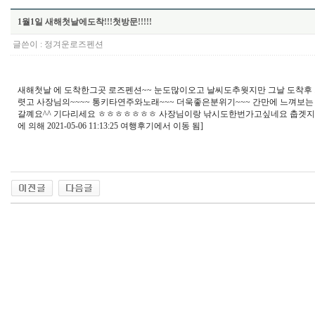
1월1일 새해첫날에도착!!!첫방문!!!!!
글쓴이 :
정겨운로즈펜션
새해첫날 에 도착한그곳 로즈펜션~~ 눈도많이오고 날씨도추웟지만 그날 도착후
렷고 사장님의~~~~ 통키타연주와노래~~~ 더욱좋은분위기~~~ 간만에 느껴
갈꼐요^^ 기다리세요 ㅎㅎㅎㅎㅎㅎㅎ 사장님이랑 낚시도한번가고싶네요 춥겟지만
에 의해 2021-05-06 11:13:25 여행후기에서 이동 됨]