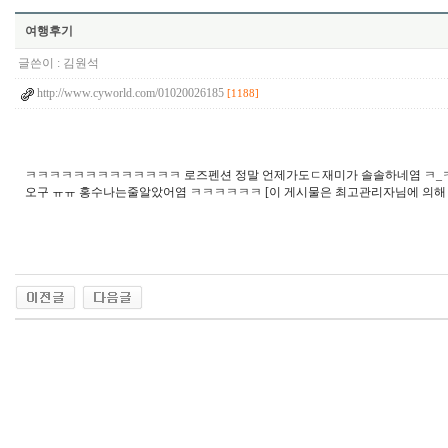
여행후기
글쓴이 :
김원석
http://www.cyworld.com/01020026185
[1188]
ㅋㅋㅋㅋㅋㅋㅋㅋㅋㅋㅋㅋㅋ 로즈펜션 정말 언제가도ㄷ재미가 솔솔하네염 ㅋ_ㅋ 너무
오구 ㅠㅠ 홍수나는줄알았어염 ㅋㅋㅋㅋㅋㅋ [이 게시물은 최고관리자님에 의해 2021-0