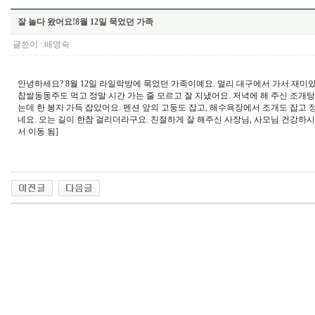
잘 놀다 왔어요!8월 12일 묵었던 가족
글쓴이 :
배영숙
안녕하세요? 8월 12일 라일락방에 묵었던 가족이예요. 멀리 대구에서 가서 재미
찹쌀동동주도 먹고 정말 시간 가는 줄 모르고 잘 지냈어요. 저녁에 해 주신 조개탕
는데 한 봉지 가득 잡았어요. 펜션 앞의 고둥도 잡고, 해수욕장에서 조개도 잡고 
네요. 오는 길이 한참 걸리더라구요. 친절하게 잘 해주신 사장님, 사모님 건강하시고 다
서 이동 됨]